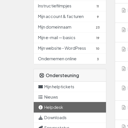
Instructiefilmpjes
11
Mijn account & facturen
9
Mijn domeinnaam
23
Mijn e-mail — basics
19
Mijn website - WordPress
10
Ondernemen online
3
Ondersteuning
Mijn helptickets
Nieuws
Helpdesk
Downloads
Server status