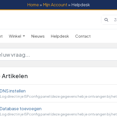
Home
»
Mijn Account
» Helpdesk
nt
Winkel
Nieuws
Helpdesk
Contact
Artikelen
DNS instellen
Log direct in je ISPconfig panel (deze gegevens heb je ontvangen bij het
Database toevoegen
Log direct in je ISPconfig panel (deze gegevens heb je ontvangen bij het