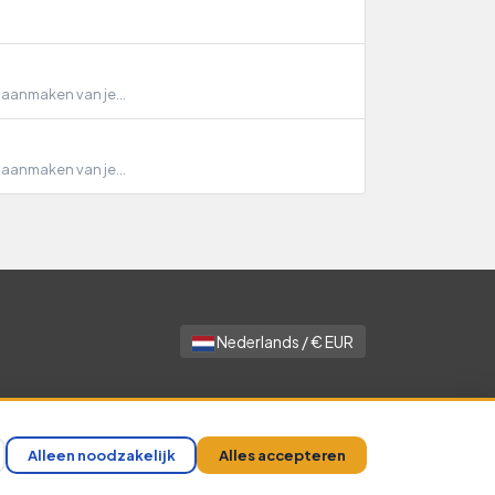
 aanmaken van je...
 aanmaken van je...
Nederlands / € EUR
clusief BTW
Alleen noodzakelijk
Alles accepteren