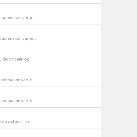
 aanmaken van je...
 aanmaken van je...
 Klik onderin op...
 aanmaken van je...
 aanmaken van je...
 de webmail: Zet...