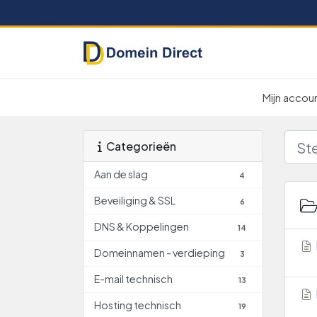
Mijn accou
Categorieën
Aan de slag
4
Beveiliging & SSL
6
DNS & Koppelingen
14
Domeinnamen - verdieping
3
E-mail technisch
13
Hosting technisch
19