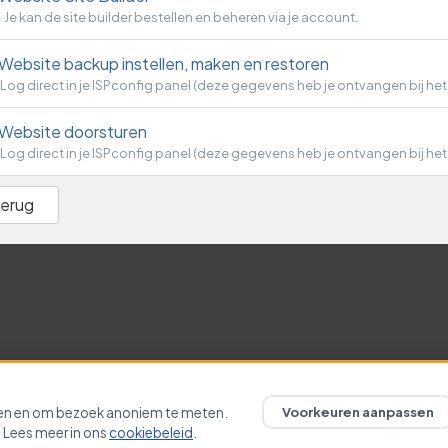
Je kan de site builder bestellen en beheren via je account.
Website backup instellen, maken en restoren
Log direct in je ISPconfig panel (deze gegevens heb je ontvangen bij het
Website doorsturen
Log direct in je ISPconfig panel (deze gegevens heb je ontvangen bij het
Terug
© 2026 Domein-Direct. Alle rechten zijn voorbehouden. Prijzen zijn ex
Voorkeuren aanpassen
ken en om bezoek anoniem te meten.
 Lees meer in ons
cookiebeleid
.