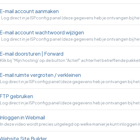
E-mail account aanmaken
Log direct in je ISPconfig panel (deze gegevens heb je ontvangen bij het
E-mail account wachtwoord wijzigen
Log direct in je ISPconfig panel (deze gegevens heb je ontvangen bij het
E-mail doorsturen | Forward
Klik bij ''Mijn hosting' op de button "Actief" achter het betreffende pakket.
E-mail ruimte vergroten / verkleinen
Log direct in je ISPconfig panel (deze gegevens heb je ontvangen bij het
FTP gebruiken
Log direct in je ISPconfig panel (deze gegevens heb je ontvangen bij het
Inloggen in Webmail
In deze video wordt precies uitgelegd op welke manier je kunt inloggen in
Website Site Builder