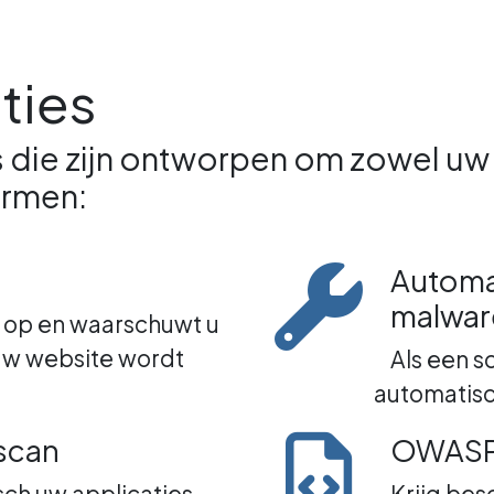
ties
s die zijn ontworpen om zowel uw 
ermen:
Automa
malwar
f op en waarschuwt u
uw website wordt
Als een s
automatisc
scan
OWASP
sch uw applicaties
Krijg bes