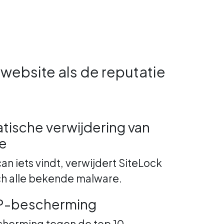
website als de reputatie
tische verwijdering van
e
can iets vindt, verwijdert SiteLock
h alle bekende malware.
-bescherming
cherming tegen de top 10