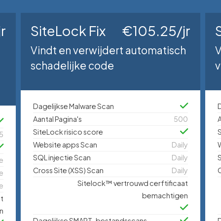
r
SiteLock Fix
€105.25/jr
Vindt en verwijdert automatisch
V
schadelijke code
v
Dagelijkse Malware Scan
D
Aantal Pagina's
500
A
SiteLock risico score
S
5
Website apps Scan
Daily
SQL injectie Scan
Daily
S
e
Cross Site (XSS) Scan
Daily
C
e
Sitelock™ vertrouwd cerftificaat
e
bemachtigen
at
n
Dagelijkse SMART-bestandsscans