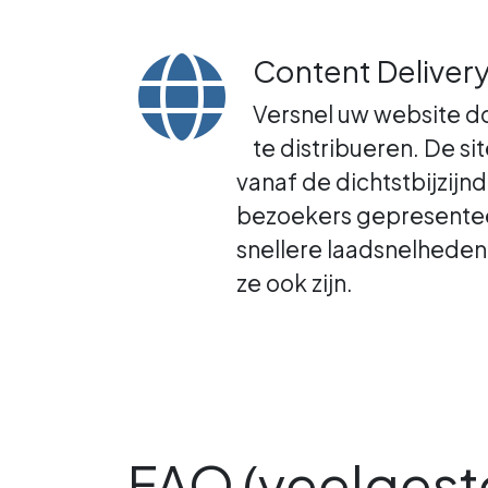
Content Deliver
Versnel uw website d
te distribueren. De sit
vanaf de dichtstbijzijn
bezoekers gepresenteer
snellere laadsnelheden
ze ook zijn.
FAQ (veelgest