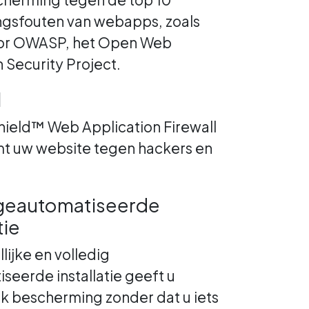
ngsfouten van webapps, zoals
or OWASP, het Open Web
 Security Project.
l
hield™ Web Application Firewall
t uw website tegen hackers en
 geautomatiseerde
tie
ijke en volledig
seerde installatie geeft u
jk bescherming zonder dat u iets