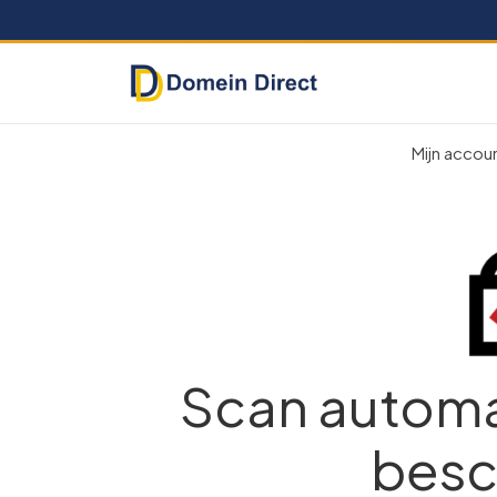
Mijn accou
Scan automa
besc