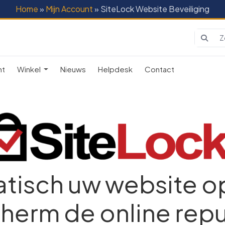
Home
»
Mijn Account
» SiteLock Website Beveiliging
nt
Winkel
Nieuws
Helpdesk
Contact
tisch uw website o
herm de online repu