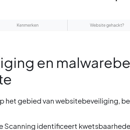
Kenmerken
Website gehackt?
liging en malwareb
te
op het gebied van websitebeveiliging, 
re Scanning identificeert kwetsbaarhe