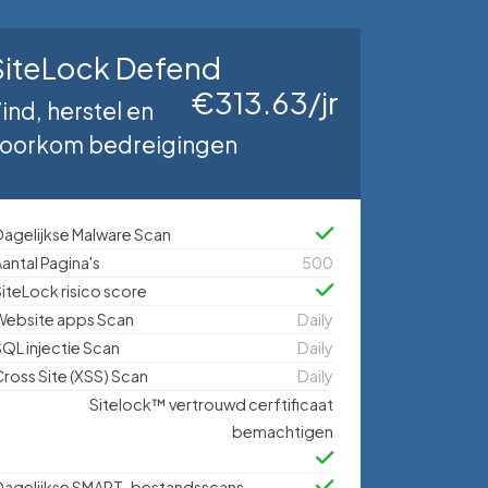
SiteLock Defend
€313.63/jr
ind, herstel en
oorkom bedreigingen
agelijkse Malware Scan
antal Pagina's
500
iteLock risico score
Website apps Scan
Daily
QL injectie Scan
Daily
ross Site (XSS) Scan
Daily
Sitelock™ vertrouwd cerftificaat
bemachtigen
Dagelijkse SMART-bestandsscans