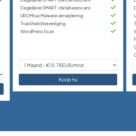
Dagelijkse SMART-databasescans
UROMriacMalware verwijdering
TrueShield beveiliging
T
WordPress Scan
F
Koop nu