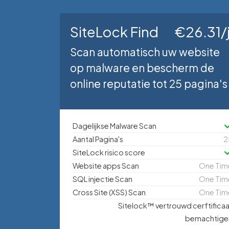
SiteLock Find
€26.31/j
Scan automatisch uw website
op malware en bescherm de
online reputatie tot 25 pagina's
Dagelijkse Malware Scan
Aantal Pagina's
2
SiteLock risico score
Website apps Scan
One Tim
SQL injectie Scan
One Tim
Cross Site (XSS) Scan
One Tim
Sitelock™ vertrouwd cerftifica
bemachtige