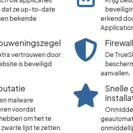
n dat ze up-to-date
beveiligi
tegen bekende
erkend do
Application
rouweningszegel
Firewal
tra vertrouwen door
De TrueS
ebsite is beveiligd
bescherm
aanvallen.
utatie
Snelle
installa
pen malware
eren voordat
Onmiddell
hebben om het te
geautomati
zwarte lijst te zetten.
onmiddelli