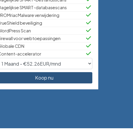
Dagelijkse SMART-databasescans
UROMriacMalware verwijdering
rueShield beveiliging
WordPress Scan
irewall voor webtoepassingen
Globale CDN
Content-accelerator
Koop nu