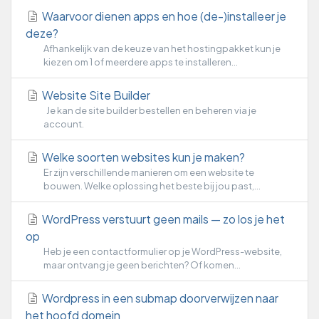
Waarvoor dienen apps en hoe (de-)installeer je
deze?
Afhankelijk van de keuze van het hostingpakket kun je
kiezen om 1 of meerdere apps te installeren...
Website Site Builder
Je kan de site builder bestellen en beheren via je
account.
Welke soorten websites kun je maken?
Er zijn verschillende manieren om een website te
bouwen. Welke oplossing het beste bij jou past,...
WordPress verstuurt geen mails — zo los je het
op
Heb je een contactformulier op je WordPress-website,
maar ontvang je geen berichten? Of komen...
Wordpress in een submap doorverwijzen naar
het hoofd domein