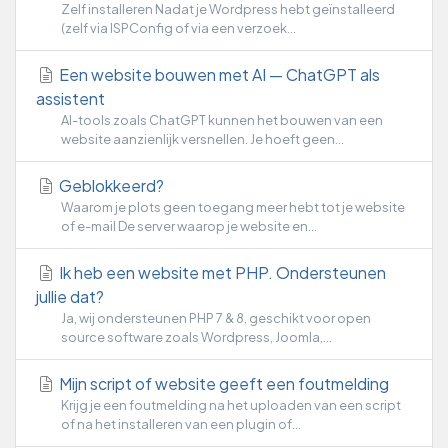
Zelf installeren Nadat je Wordpress hebt geïnstalleerd
(zelf via ISPConfig of via een verzoek...
Een website bouwen met AI — ChatGPT als
assistent
AI-tools zoals ChatGPT kunnen het bouwen van een
website aanzienlijk versnellen. Je hoeft geen...
Geblokkeerd?
Waarom je plots geen toegang meer hebt tot je website
of e-mail De server waarop je website en...
Ik heb een website met PHP. Ondersteunen
jullie dat?
Ja, wij ondersteunen PHP 7 & 8, geschikt voor open
source software zoals Wordpress, Joomla,...
Mijn script of website geeft een foutmelding
Krijg je een foutmelding na het uploaden van een script
of na het installeren van een plugin of...