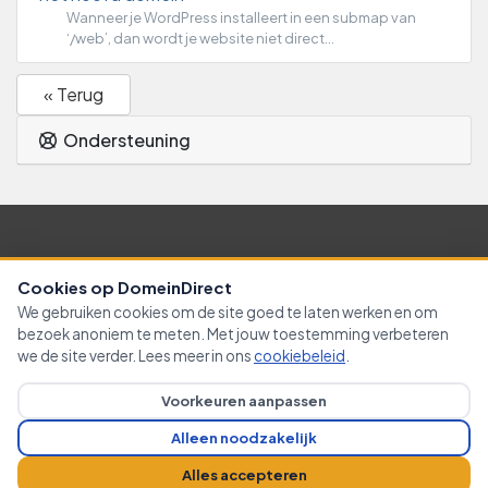
Wanneer je WordPress installeert in een submap van
‘/web’, dan wordt je website niet direct...
« Terug
Ondersteuning
Nederlands / € EUR
Cookies op DomeinDirect
We gebruiken cookies om de site goed te laten werken en om
Contact
algemene voorwaarden
bezoek anoniem te meten. Met jouw toestemming verbeteren
we de site verder. Lees meer in ons
cookiebeleid
.
Copyright © 2026 Domein-Direct. Alle rechten zijn
Voorkeuren aanpassen
voorbehouden. Prijzen zijn exclusief BTW
Alleen noodzakelijk
Alles accepteren
Cookievoorkeuren