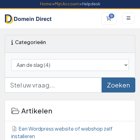
Home
»
Mijn Account
» Helpdesk
0
Winkelwagen
Categorieën
Zoeken
Artikelen
Een Wordpress website of webshop zelf
installeren